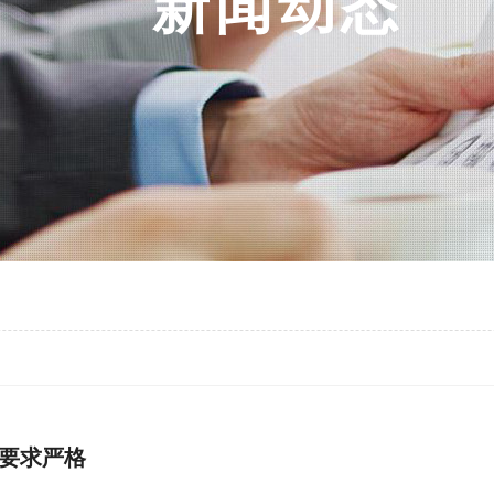
新
闻
动
态
要求严格