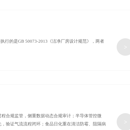
行的是‌GB 50073-2013《洁净厂房设计规范》‌，两者
>
过程合规监管，侧重数据动态合规审计；半导体管控微
>
先，验证气流流程闭环；食品日化重在清洁防霉、阻隔病