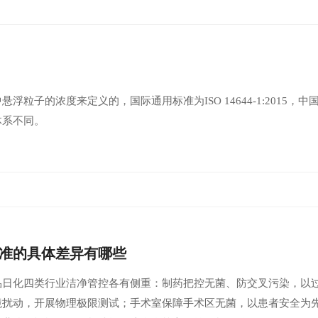
子的浓度来定义的，国际通用标准为‌ISO 14644-1:2015‌，中国执
体系不同。
准的具体差异有哪些
品日化四类行业洁净管控各有侧重：制药把控无菌、防交叉污染，以
境扰动，开展物理极限测试；手术室保障手术区无菌，以患者安全为