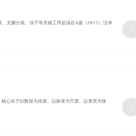
无菌分装、冻干等关键工序必须在‌A级（ISO 5）‌洁净
>
。核心在于‌以数据为依据、以标准为尺度、以资质为保
>